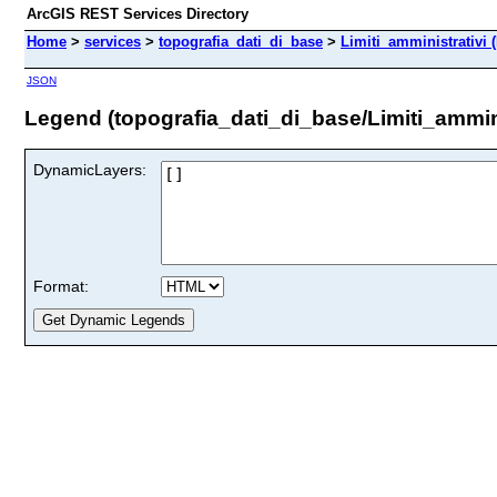
ArcGIS REST Services Directory
Home
>
services
>
topografia_dati_di_base
>
Limiti_amministrativi 
JSON
Legend (topografia_dati_di_base/Limiti_ammini
DynamicLayers:
Format: