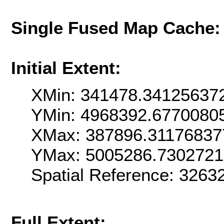
Single Fused Map Cache
Initial Extent:
XMin: 341478.34125637
YMin: 4968392.6770080
XMax: 387896.31176837
YMax: 5005286.730272
Spatial Reference: 3263
Full Extent: