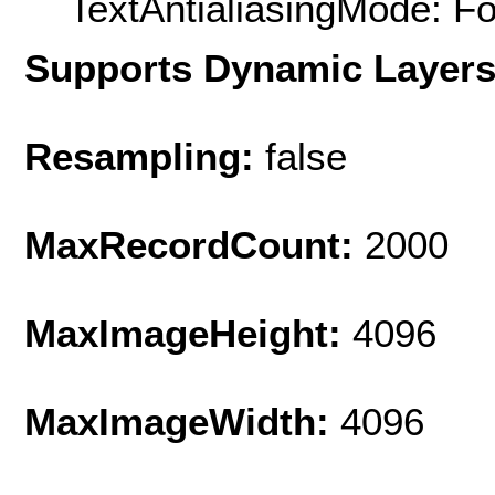
TextAntialiasingMode: F
Supports Dynamic Layer
Resampling:
false
MaxRecordCount:
2000
MaxImageHeight:
4096
MaxImageWidth:
4096