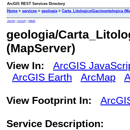
ArcGIS REST Services Directory
Home
>
services
>
geologia
>
Carta_LitologicoGiacimentologica (M
JSON
|
SOAP
|
WMS
geologia/Carta_Litol
(MapServer)
View In:
ArcGIS JavaScri
ArcGIS Earth
ArcMap
A
View Footprint In:
ArcGI
Service Description: