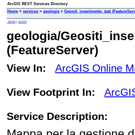
ArcGIS REST Services Directory
Home
>
services
>
geologia
>
Geositi_inserimento_dati (FeatureServ
JSON
|
SOAP
geologia/Geositi_inse
(FeatureServer)
View In:
ArcGIS Online M
View Footprint In:
ArcGI
Service Description:
Mappa per la gestione deg