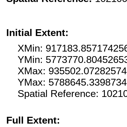
Initial Extent:
XMin: 917183.85717425
YMin: 5773770.8045265
XMax: 935502.0728257
YMax: 5788645.339873
Spatial Reference: 1021
Full Extent: