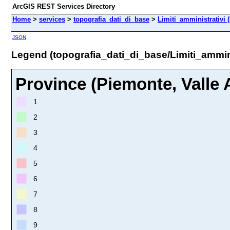
ArcGIS REST Services Directory
Home
>
services
>
topografia_dati_di_base
>
Limiti_amministrativi 
JSON
Legend (topografia_dati_di_base/Limiti_ammini
Province (Piemonte, Valle A
1
2
3
4
5
6
7
8
9