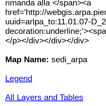
rimanda alla </span><a
href='http://webgis.arpa.pi
uuid=arlpa_to:11.01.07-D_20
decoration:underline;'><s
</p></div></div></div>
Map Name:
sedi_arpa
Legend
All Layers and Tables