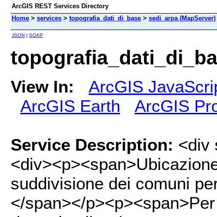
ArcGIS REST Services Directory
Home
>
services
>
topografia_dati_di_base
>
sedi_arpa (MapServer)
JSON
|
SOAP
topografia_dati_di_b
View In:
ArcGIS JavaScri
ArcGIS Earth
ArcGIS Pr
Service Description:
<div 
<div><p><span>Ubicazione de
suddivisione dei comuni pe
</span></p><p><span>Per l