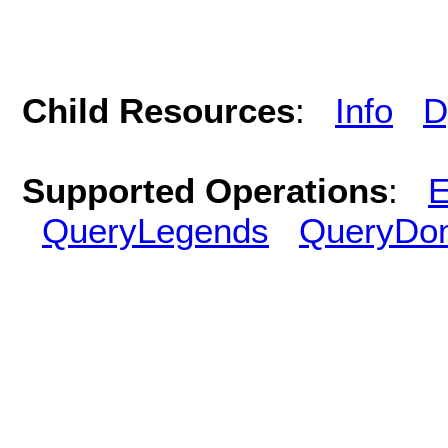
Child Resources
:
Info
D
Supported Operations
:
E
QueryLegends
QueryDo