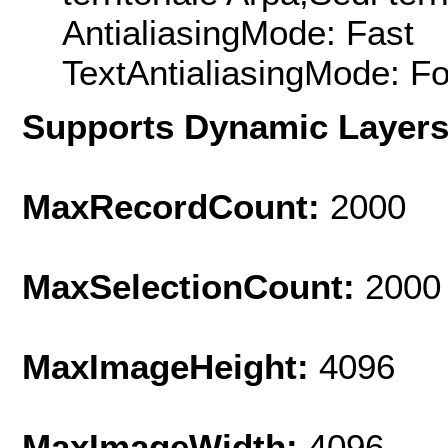
AntialiasingMode: Fast
TextAntialiasingMode: F
Supports Dynamic Layer
MaxRecordCount:
2000
MaxSelectionCount:
2000
MaxImageHeight:
4096
MaxImageWidth:
4096