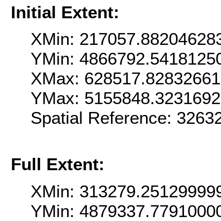
Initial Extent:
XMin: 217057.88204628
YMin: 4866792.5418125
XMax: 628517.8283266
YMax: 5155848.323169
Spatial Reference: 326
Full Extent:
XMin: 313279.25129999
YMin: 4879337.7791000