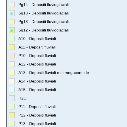
Pg14 - Depositi fluvioglaciali
Sg13 - Depositi fluvioglaciali
Pg13 - Depositi fluvioglaciali
Sg12 - Depositi fluvioglaciali
A10 - Depositi fluviali
A11 - Depositi fluviali
P10 - Depositi fluviali
A12 - Depositi fluviali
A13 - Depositi fluviali e di megaconoide
A14 - Depositi fluviali
A15 - Depositi fluviali
H2O
P11 - Depositi fluviali
P12 - Depositi fluviali
P13 - Depositi fluviali