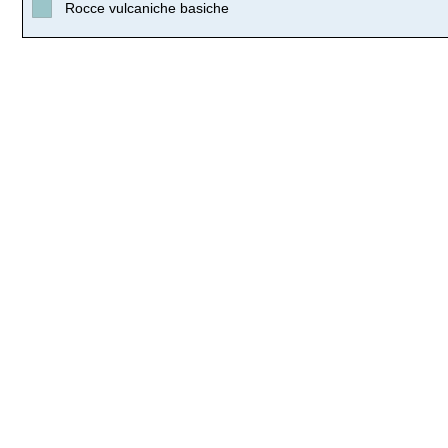
Rocce vulcaniche basiche