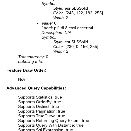
Symbol:
Style:
esriSLSSolid
Color:
[245, 122, 182, 255]
Width:
2
Value:
6
Label:
più di 8 casi accertati
Description:
N/A
Symbol:
Style:
esriSLSSolid
Color:
[230, 0, 156, 255]
Width:
2
Transparency:
0
Labeling Info:
Feature Draw Order:
N/A
Advanced Query Capabilities:
Supports Statistics: true
Supports OrderBy: true
Supports Distinct: true
Supports Pagination: true
Supports TrueCurve: true
Supports Returning Query Extent: true
Supports Query With Distance: true
Supports Sql Expression: true