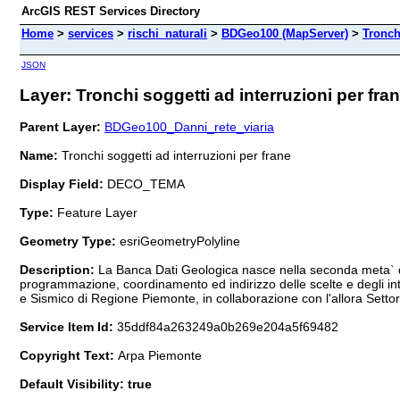
ArcGIS REST Services Directory
Home
>
services
>
rischi_naturali
>
BDGeo100 (MapServer)
>
Tronch
JSON
Layer: Tronchi soggetti ad interruzioni per fran
Parent Layer:
BDGeo100_Danni_rete_viaria
Name:
Tronchi soggetti ad interruzioni per frane
Display Field:
DECO_TEMA
Type:
Feature Layer
Geometry Type:
esriGeometryPolyline
Description:
La Banca Dati Geologica nasce nella seconda meta` degl
programmazione, coordinamento ed indirizzo delle scelte e degli inter
e Sismico di Regione Piemonte, in collaborazione con l'allora Settore
Service Item Id:
35ddf84a263249a0b269e204a5f69482
Copyright Text:
Arpa Piemonte
Default Visibility: true