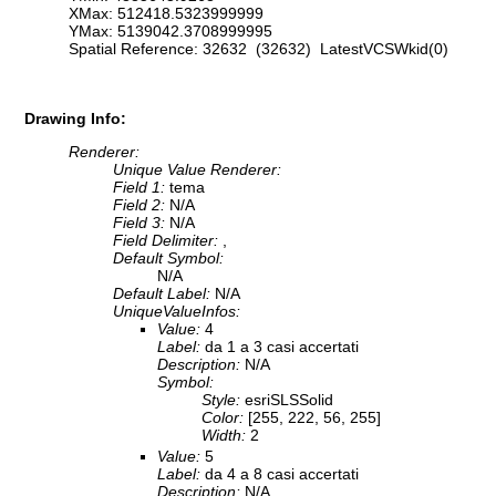
XMax: 512418.5323999999
YMax: 5139042.3708999995
Spatial Reference: 32632 (32632) LatestVCSWkid(0)
Drawing Info:
Renderer:
Unique Value Renderer:
Field 1:
tema
Field 2:
N/A
Field 3:
N/A
Field Delimiter:
,
Default Symbol:
N/A
Default Label:
N/A
UniqueValueInfos:
Value:
4
Label:
da 1 a 3 casi accertati
Description:
N/A
Symbol:
Style:
esriSLSSolid
Color:
[255, 222, 56, 255]
Width:
2
Value:
5
Label:
da 4 a 8 casi accertati
Description:
N/A