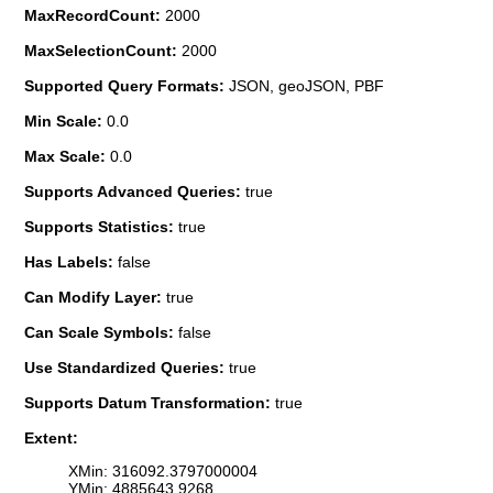
MaxRecordCount:
2000
MaxSelectionCount:
2000
Supported Query Formats:
JSON, geoJSON, PBF
Min Scale:
0.0
Max Scale:
0.0
Supports Advanced Queries:
true
Supports Statistics:
true
Has Labels:
false
Can Modify Layer:
true
Can Scale Symbols:
false
Use Standardized Queries:
true
Supports Datum Transformation:
true
Extent:
XMin: 316092.3797000004
YMin: 4885643.9268