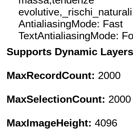
evolutive,_rischi_natura
AntialiasingMode: Fast
TextAntialiasingMode: F
Supports Dynamic Layer
MaxRecordCount:
2000
MaxSelectionCount:
2000
MaxImageHeight:
4096