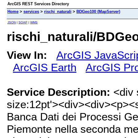
ArcGIS REST Services Directory
Home
>
services
>
rischi_naturali
>
BDGeo100 (MapServer)
JSON
|
SOAP
|
WMS
rischi_naturali/BDGe
View In:
ArcGIS JavaScri
ArcGIS Earth
ArcGIS Pr
Service Description:
<div 
size:12pt'><div><div><p><s
Banca Dati dei Processi Geo
Piemonte nella seconda metà