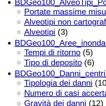
BDGeo100_AlveoTipi_Po
Portate massime misur
Alveotipi non cartograf
Alveotipi
(3)
BDGeo100_Aree_inondab
Tempi di ritorno
(5)
Tipo di deposito
(6)
BDGeo100_Danni_centri_
Tipologia dei danni
(10
Numero di casi accerta
Gravità dei danni
(12)