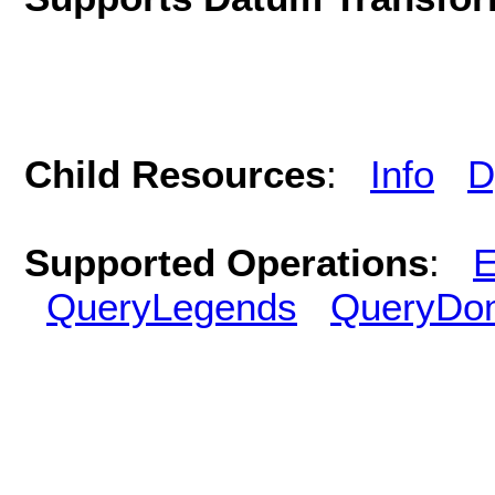
Child Resources
:
Info
D
Supported Operations
:
E
QueryLegends
QueryDo