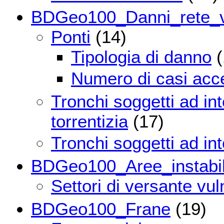
BDGeo100_Danni_rete_v
Ponti
(14)
Tipologia di danno
(
Numero di casi acce
Tronchi soggetti ad inte
torrentizia
(17)
Tronchi soggetti ad int
BDGeo100_Aree_instabil
Settori di versante vul
BDGeo100_Frane
(19)