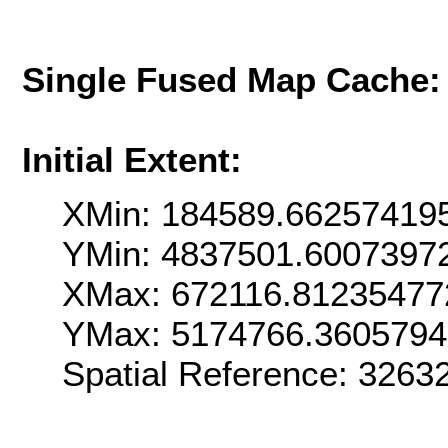
Single Fused Map Cache
Initial Extent:
XMin: 184589.66257419
YMin: 4837501.6007397
XMax: 672116.81235477
YMax: 5174766.360579
Spatial Reference: 326